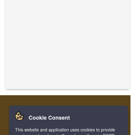
Cookie Consent
Accueil
Login
Register
Traduire des musiques
This website and application uses cookies to provide
Facebook
Twitter
Bookmark