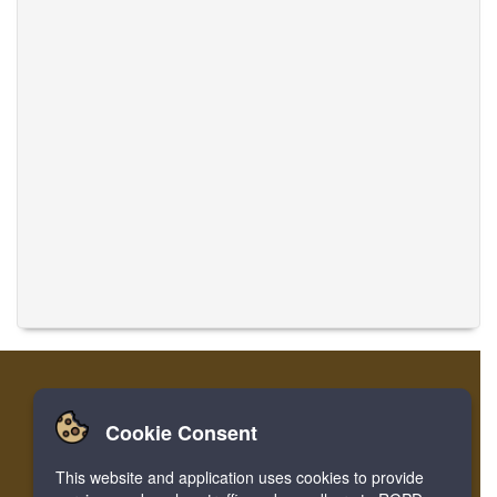
Cookie Consent
집
로그인
레지스터
음악 번역
This website and application uses cookies to provide
Facebook
Twitter
Bookmark