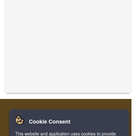
Cookie Consent
Accueil
Login
Register
Traduire des musiques
This website and application uses cookies to provide