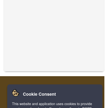
Cookie Consent
Accueil
Login
Register
Traduire des musiques
This website and application uses cookies to provide
Facebook
Twitter
Bookmark