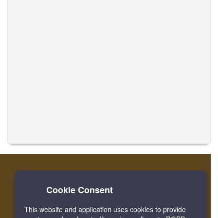
Cookie Consent
ev
Oturum
kayıt
Musics temasını tercüme et
This website and application uses cookies to provide
Facebook
Twitter
Bookmark