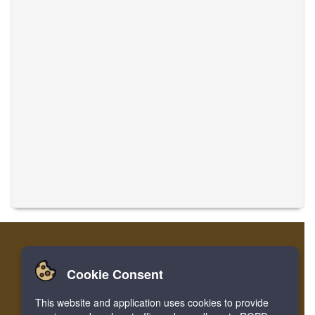
Cookie Consent
집
로그인
레지스터
음악 번역
This website and application uses cookies to provide
Facebook
Twitter
Bookmark