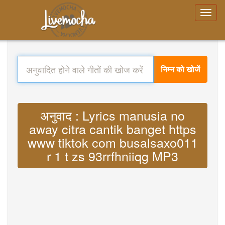
निम्न को खोजें
अनुवाद : Lyrics manusia no
away citra cantik banget https
www tiktok com busalsaxo011
r 1 t zs 93rrfhniiqg MP3