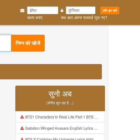
लॉग इन करें
खाता बनाएं
क्या आप अपना पासवर्ड भूल गए?
निम्न को खोजें
सुनो अब
(संगीत सुन रहा है ...)
BT21 Characters In Real Life Part 1 BTS AND BT21 방탄소년단 BT21 BT21아가들은 아빠조아 따라쟁이들 BTS Vs BT21 Mp3
Sabaton Winged Hussars English Lyrics Mp3
BTS X Coldplay My Universe Lyrics 방탄소년단 콜드플레이 My Universe 가사 Color Coded Lyrics Han Rom Eng Mp3