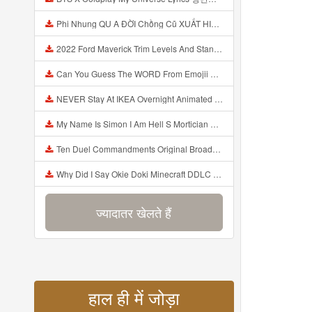
Phi Nhung QU A ĐỜI Chồng Cũ XUẤT HIỆN Khóc Hối Hận Vì Làm Điều KHỦNG KHIẾP Với Cô Mp3
2022 Ford Maverick Trim Levels And Standard Features Explained Mp3
Can You Guess The WORD From Emojii COMPOUND WORD EMOJII CHALLENGE 90 PEOPLE FAIL Guess Mp3
NEVER Stay At IKEA Overnight Animated SCP 3008 Horror Story Mp3
My Name Is Simon I Am Hell S Mortician And I Am Going To Kill God Creepypasta Mp3
Ten Duel Commandments Original Broadway Cast Of Hamilton Lyrics Mp3
Why Did I Say Okie Doki Minecraft DDLC Animated Music Video Song By The Stupendium Mp3
ज्यादातर खेलते हैं
हाल ही में जोड़ा