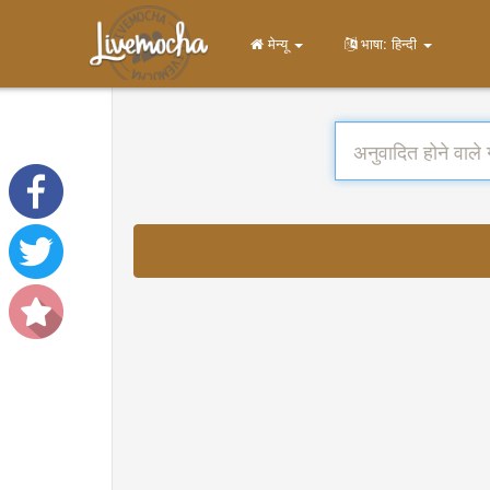
मेन्यू
भाषा: हिन्दी