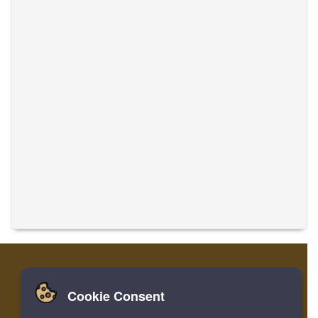
Cookie Consent
집
로그인
레지스터
음악 번역