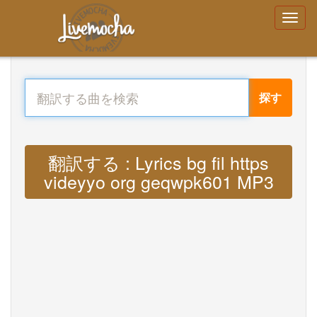
探す
翻訳する : Lyrics bg fil https
videyyo org geqwpk601 MP3