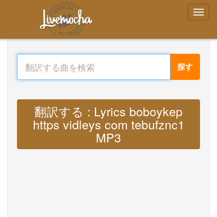
探す
翻訳する : Lyrics boboykep
https vidleys com tebufznc1
MP3