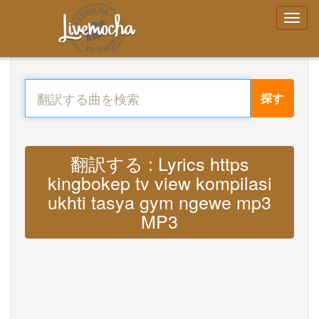
探す
翻訳する : Lyrics https
kingbokep tv view kompilasi
ukhti tasya gym ngewe mp3
MP3