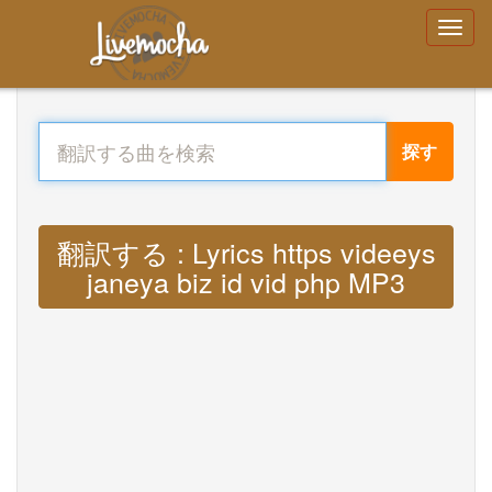
探す
翻訳する : Lyrics https videeys
janeya biz id vid php MP3