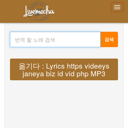
검색
옮기다 : Lyrics https videeys
janeya biz id vid php MP3