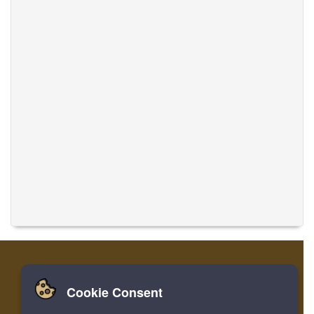
Cookie Consent
집
로그인
레지스터
음악 번역