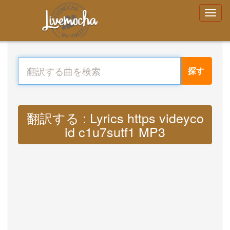
探す
翻訳する : Lyrics https videyco
id c1u7sutf1 MP3