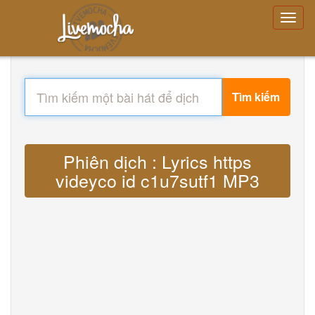
Tìm kiếm
Phiên dịch : Lyrics https
videyco id c1u7sutf1 MP3