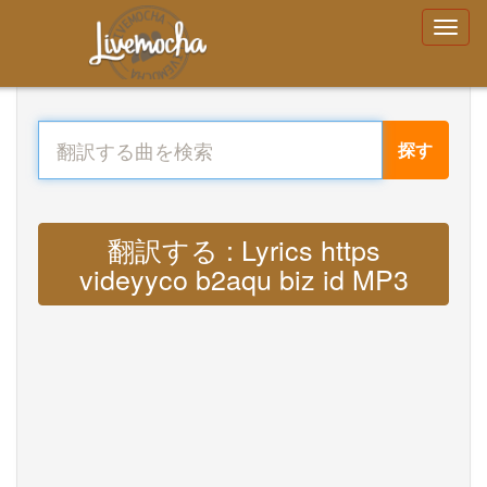
探す
翻訳する : Lyrics https
videyyco b2aqu biz id MP3