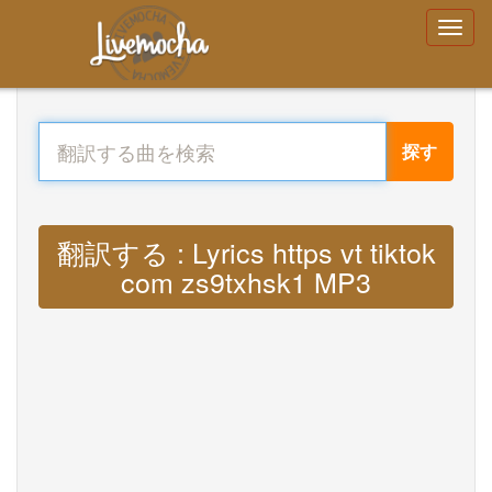
探す
翻訳する : Lyrics https vt tiktok
com zs9txhsk1 MP3