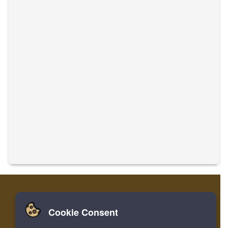
Cookie Consent
집
로그인
레지스터
음악 번역