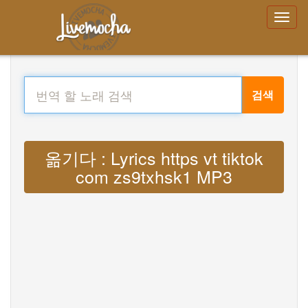
검색
옮기다 : Lyrics https vt tiktok
com zs9txhsk1 MP3