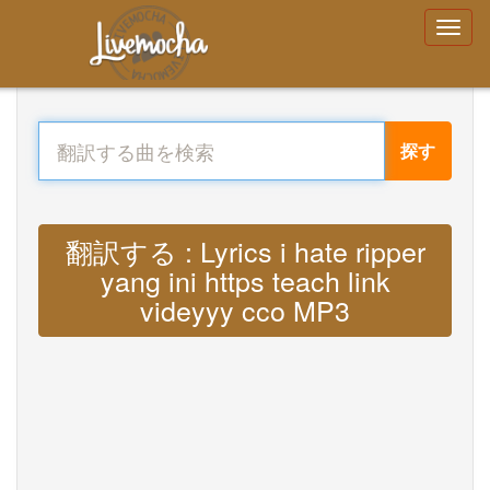
探す
翻訳する : Lyrics i hate ripper
yang ini https teach link
videyyy cco MP3