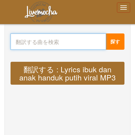
探す
翻訳する : Lyrics ibuk dan
anak handuk putih viral MP3