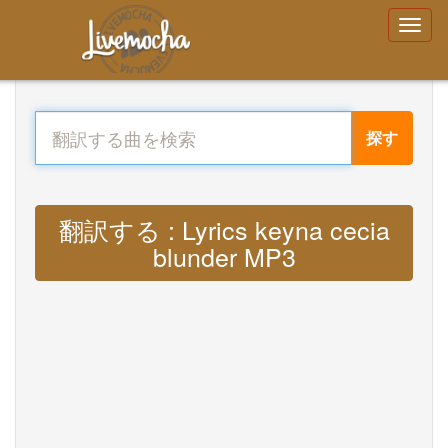
探す
翻訳する : Lyrics keyna cecia
blunder MP3