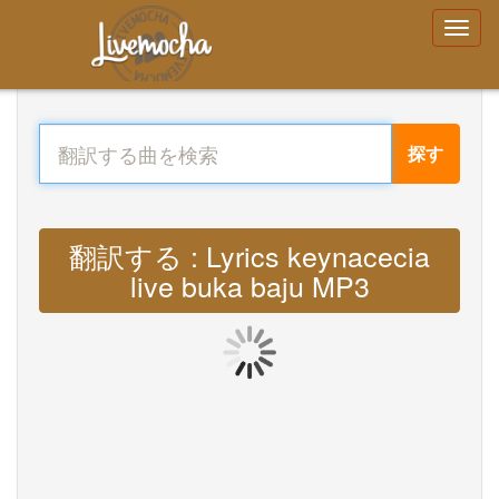
探す
翻訳する : Lyrics keynacecia
live buka baju MP3