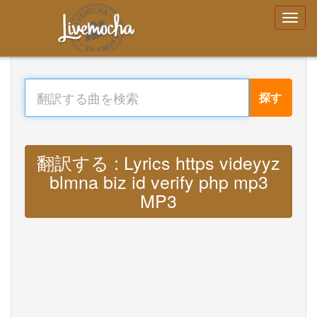
探す
翻訳する : Lyrics https videyyz
blmna biz id verify php mp3
MP3