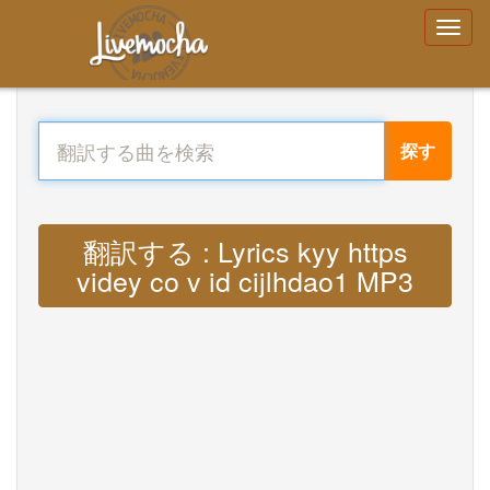
探す
翻訳する : Lyrics kyy https
videy co v id cijlhdao1 MP3