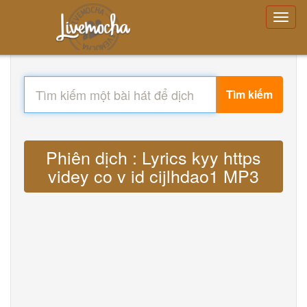
Tìm kiếm
Phiên dịch : Lyrics kyy https
videy co v id cijlhdao1 MP3