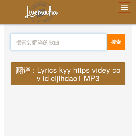
搜索
翻译 : Lyrics kyy https videy co
v id cijlhdao1 MP3