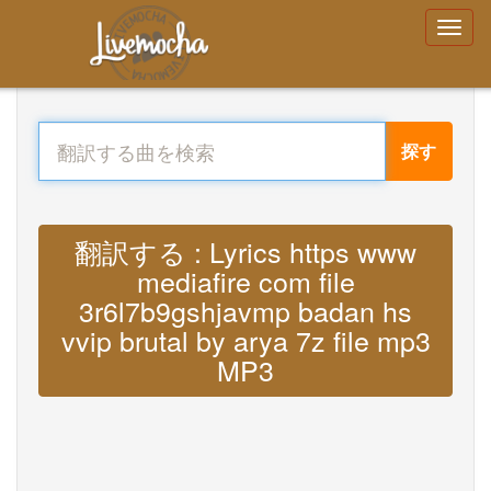
探す
翻訳する : Lyrics https www
mediafire com file
3r6l7b9gshjavmp badan hs
vvip brutal by arya 7z file mp3
MP3