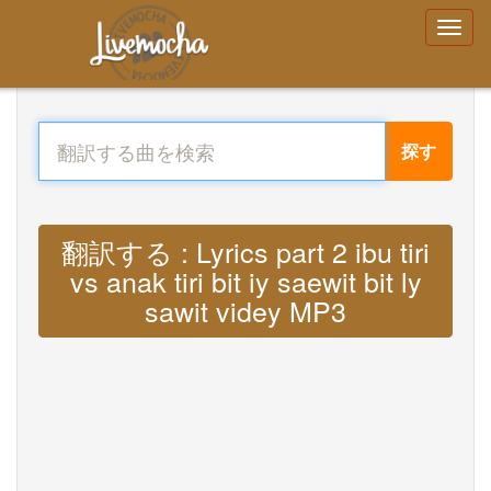
探す
翻訳する : Lyrics part 2 ibu tiri
vs anak tiri bit iy saewit bit ly
sawit videy MP3