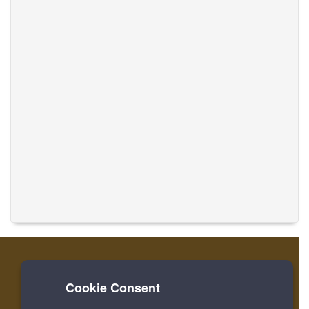
Cookie Consent
家
ログイン
登録
音楽を翻訳