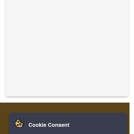
Cookie Consent
집
로그인
레지스터
음악 번역