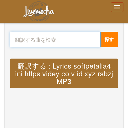
探す
翻訳する : Lyrics softpetalia4
ini https videy co v id xyz rsbzj
MP3