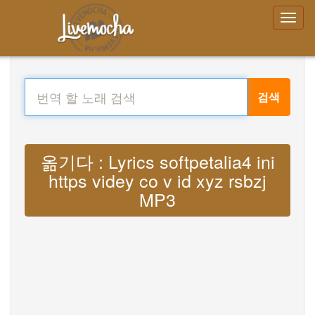
검색
옮기다 : Lyrics softpetalia4 ini
https videy co v id xyz rsbzj
MP3