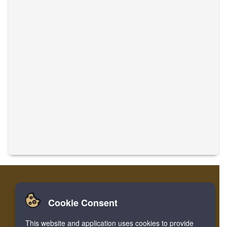
Cookie Consent
家
ログイン
登録
音楽を翻訳
This website and application uses cookies to provide