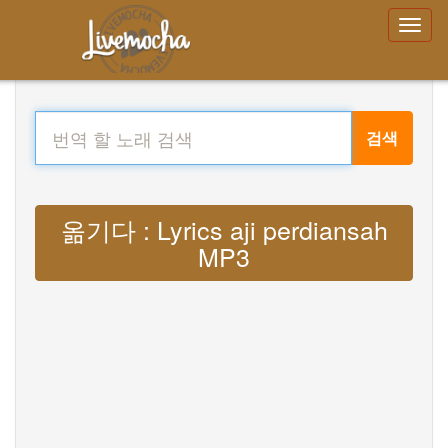
검색
옮기다 : Lyrics aji perdiansah
MP3