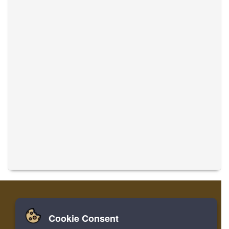
Cookie Consent
집
로그인
레지스터
음악 번역