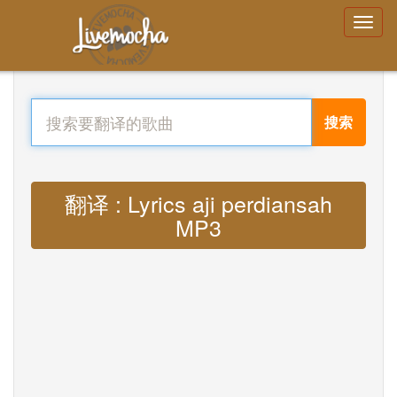
搜索
翻译 : Lyrics aji perdiansah
MP3