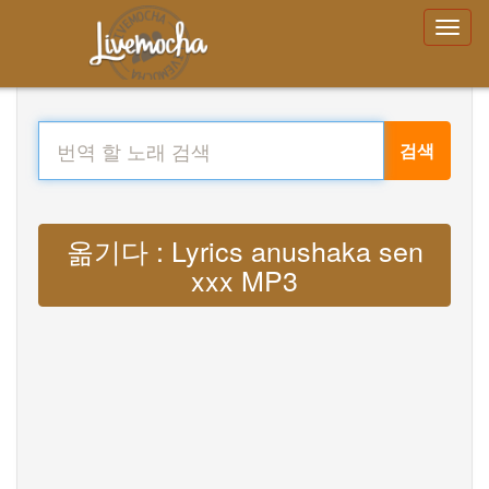
검색
옮기다 : Lyrics anushaka sen
xxx MP3