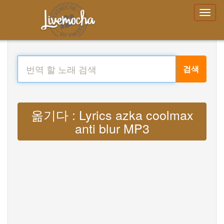
검색
옮기다 : Lyrics azka coolmax
anti blur MP3