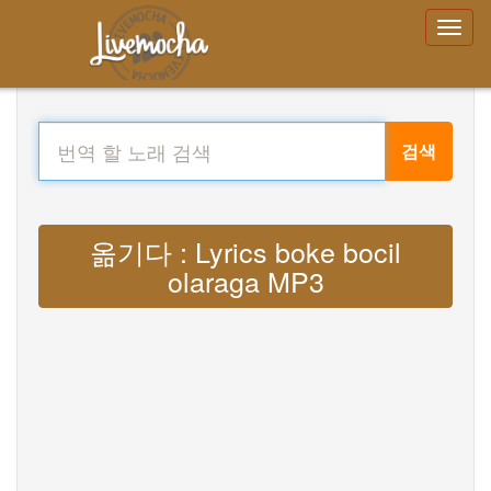
검색
옮기다 : Lyrics boke bocil
olaraga MP3