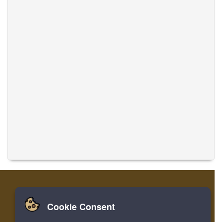
Cookie Consent
집
로그인
레지스터
음악 번역