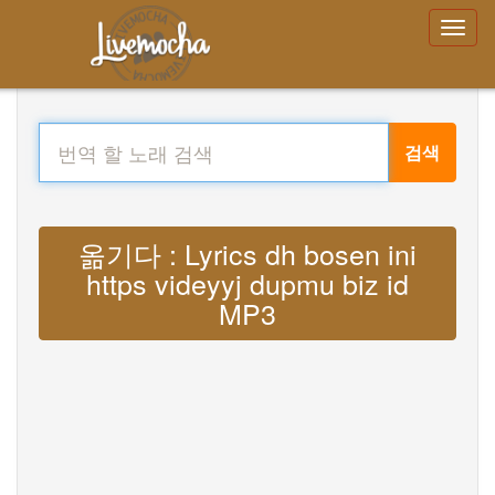
검색
옮기다 : Lyrics dh bosen ini
https videyyj dupmu biz id
MP3