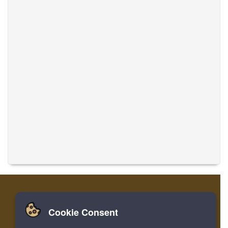
Cookie Consent
집
로그인
레지스터
음악 번역