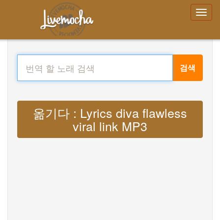
검색
옮기다 : Lyrics diva flawless
viral link MP3