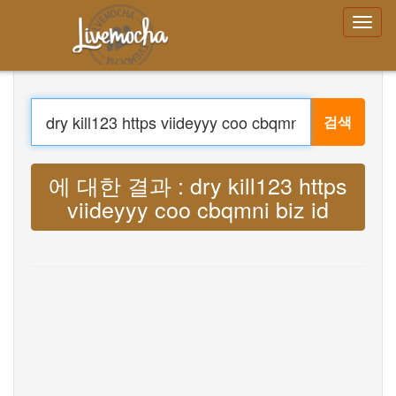
로그인
계정 만들기
비밀번호를 잊어 버렸습니
까?
검색
메뉴
집
옮기다 : Lyrics dry kill123 https
로그인
viideyyy coo cbqmni biz id MP3
계정 만들기
배우다
채팅
다운로드 App Free
다운로드 App Pro
음악 번역
About
Terms