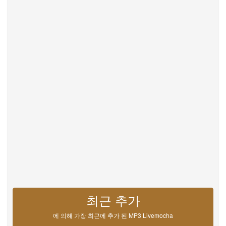
Privacy
문의하기
Help
DevOps
언어
English
Français
Deutsche
Português
Español
Pусский
Italiane
日本語
中文
한국어
عربى
हिंदी
ViệtNam
Türk