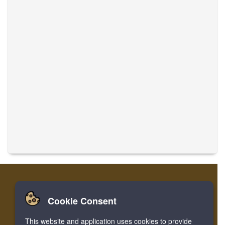
Cookie Consent
집
로그인
레지스터
음악 번역
This website and application uses cookies to provide