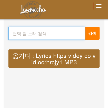
검색
옮기다 : Lyrics https videy co v
id ocrhrcjy1 MP3