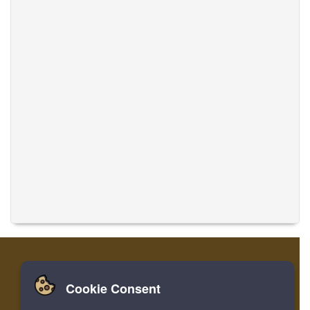
Cookie Consent
집
로그인
레지스터
음악 번역