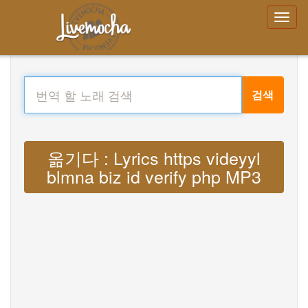
검색
옮기다 : Lyrics https videyyl
blmna biz id verify php MP3