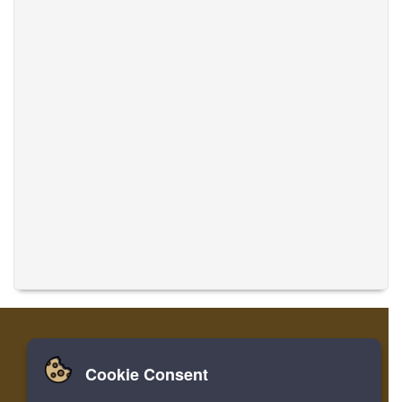
Cookie Consent
집
로그인
레지스터
음악 번역