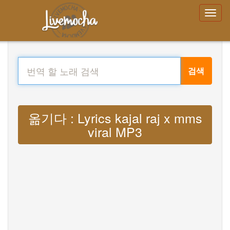
검색
옮기다 : Lyrics kajal raj x mms
viral MP3