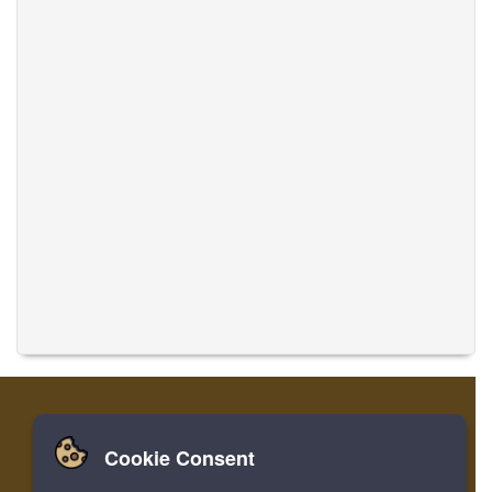
Cookie Consent
집
로그인
레지스터
음악 번역