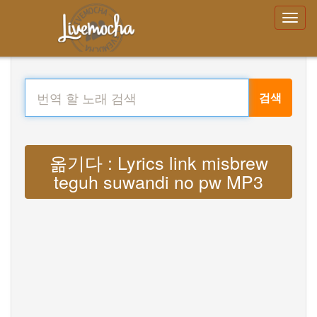
검색
옮기다 : Lyrics link misbrew
teguh suwandi no pw MP3