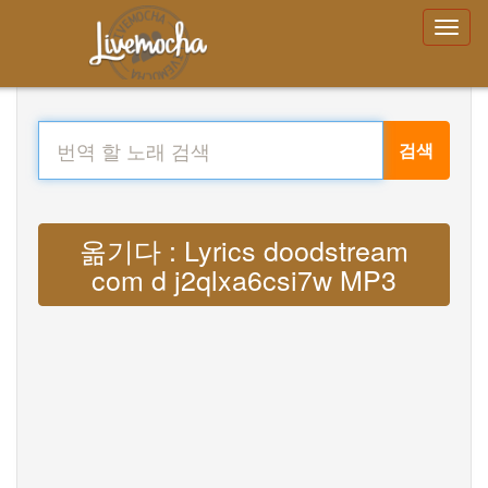
검색
옮기다 : Lyrics doodstream
com d j2qlxa6csi7w MP3