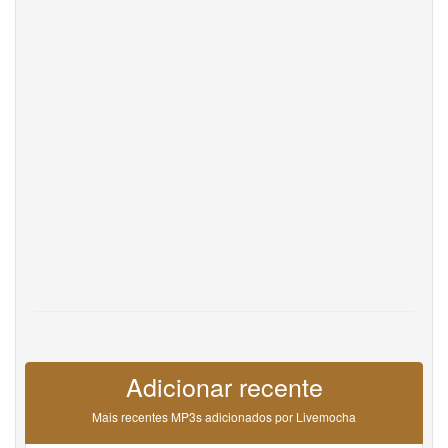
DevOps
Idioma
English
Français
Deutsche
Português
Español
Pусский
Italiane
日本語
中文
한국어
عربى
हिंदी
ViệtNam
Türk