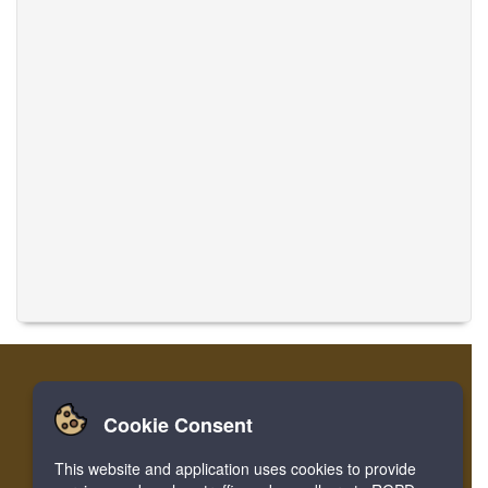
Cookie Consent
Início
Entrar
Cadastre-se
Traduzir Músicas
This website and application uses cookies to provide
Facebook
Twitter
Bookmark